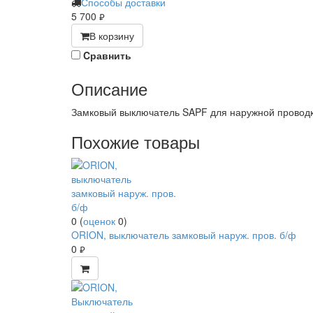
Способы доставки
5 700
руб.
В корзину
Cравнить
Описание
Замковый выключатель SAPF для наружной провод
Похожие товары
0
(
оценок
0
)
ORION, выключатель замковый наруж. пров. б/ф
0
руб.