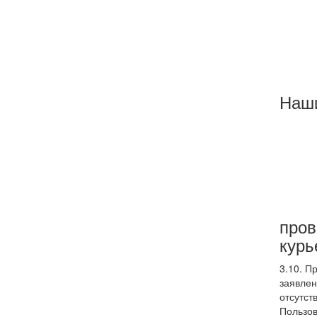
Наш
пров
курь
3.10. П
заявлен
отсутс
Пользов