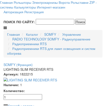
Главная
Рольшторы
Электрокарнизы
Ворота
Рольставни
ZIP -
системы
Калькуляторы
Интернет-магазин
Авторизация
Регистрация
ПОИСК ПО САЙТУ:
Главная
Каталог
SOMFY
Управление
RADIO TECHNOLOGY SOMFY - Радиоуправление
Радиоприемники RTS
Радиоприемники RTS для ламп освещения и систем
обогрева
SOMFY (Франция)
LIGHTING SLIM RECEIVER RTS
Артикул:
1822215
Наличие:
1
Количество:
Способы оплаты