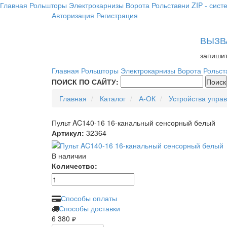
Главная
Рольшторы
Электрокарнизы
Ворота
Рольставни
ZIP - сист
Авторизация
Регистрация
ВЫЗВ
запишит
Главная
Рольшторы
Электрокарнизы
Ворота
Рольст
ПОИСК ПО САЙТУ:
Главная
Каталог
А-ОК
Устройства упра
Пульт AC140-16 16-канальный сенсорный белый
Артикул:
32364
В наличии
Количество:
Способы оплаты
Способы доставки
6 380
руб.