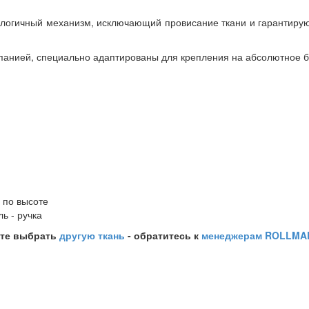
ологичный механизм, исключающий провисание ткани и гарантиру
анией, специально адаптированы для крепления на абсолютное б
 по высоте
ь - ручка
ите выбрать
другую ткань
- обратитесь к
менеджерам ROLLMA