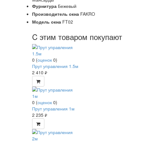
Фурнитура
Бежевый
Производитель окна
FAKRO
Модель окна
FT02
C этим товаром покупают
0
(
оценок
0
)
Прут управления 1.5м
2 410
руб.
0
(
оценок
0
)
Прут управления 1м
2 235
руб.