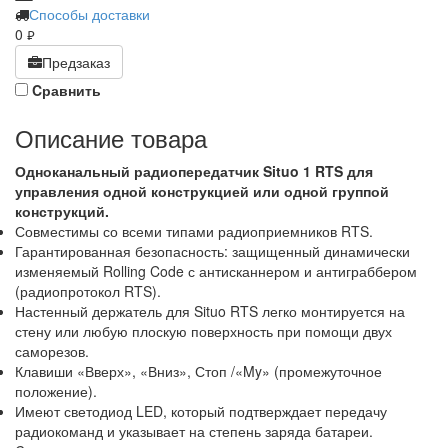
Способы доставки
0
руб.
Предзаказ
Cравнить
Описание товара
Одноканальный радиопередатчик Situo 1 RTS для
управления одной конструкцией или одной группой
конструкций.
Совместимы со всеми типами радиоприемников RTS.
Гарантированная безопасность: защищенный динамически
изменяемый Rolling Code с антисканнером и антиграббером
(радиопротокол RTS).
Настенный держатель для Situo RTS легко монтируется на
стену или любую плоскую поверхность при помощи двух
саморезов.
Клавиши «Вверх», «Вниз», Стоп /«My» (промежуточное
положение).
Имеют светодиод LED, который подтверждает передачу
радиокоманд и указывает на степень заряда батареи.