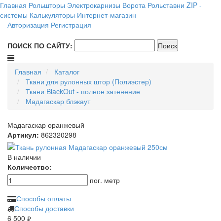
Главная
Рольшторы
Электрокарнизы
Ворота
Рольставни
ZIP -
системы
Калькуляторы
Интернет-магазин
Авторизация
Регистрация
ПОИСК ПО САЙТУ:
Главная
Каталог
Ткани для рулонных штор (Полиэстер)
Ткани BlackOut - полное затенение
Мадагаскар блэкаут
Мадагаскар оранжевый
Артикул:
862320298
В наличии
Количество:
пог. метр
Способы оплаты
Способы доставки
6 500
руб.