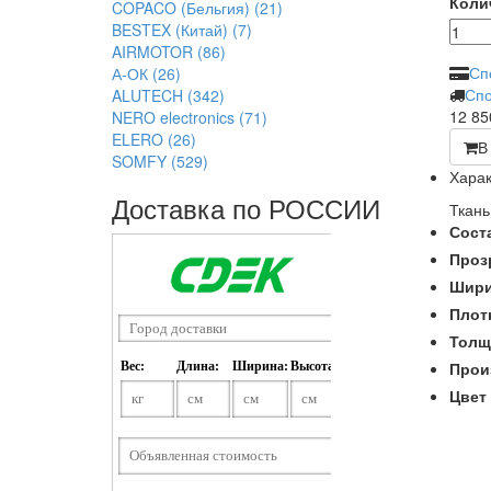
Коли
COPACO (Бельгия)
(21)
BESTEX (Китай)
(7)
AIRMOTOR
(86)
Сп
А-ОК
(26)
Спо
ALUTECH
(342)
12 8
NERO electronics
(71)
ELERO
(26)
В
SOMFY
(529)
Харак
Доставка по РОССИИ
Ткань
Сост
Проз
Шири
Плот
Толщ
Прои
Цвет 