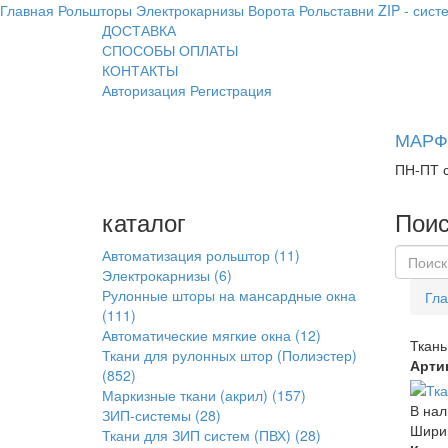
Главная
Рольшторы
Электрокарнизы
Ворота
Рольставни
ZIP - сист
ДОСТАВКА
СПОСОБЫ ОПЛАТЫ
КОНТАКТЫ
Авторизация
Регистрация
МАРФИ
ПН-ПТ с
каталог
Поис
Автоматизация рольштор
(11)
Электрокарнизы
(6)
Рулонные шторы на мансардные окна
Гла
(111)
Автоматические мягкие окна
(12)
Ткан
Ткани для рулонных штор (Полиэстер)
Арти
(852)
Маркизные ткани (акрил)
(157)
В нал
ЗИП-системы
(28)
Ширин
Ткани для ЗИП систем (ПВХ)
(28)