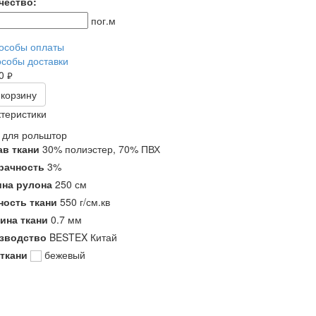
чество:
пог.м
особы оплаты
собы доставки
50
руб.
 корзину
теристики
 для рольштор
ав ткани
30% полиэстер, 70% ПВХ
рачность
3%
на рулона
250 см
ность ткани
550 г/см.кв
ина ткани
0.7 мм
зводство
BESTEX Китай
ткани
бежевый