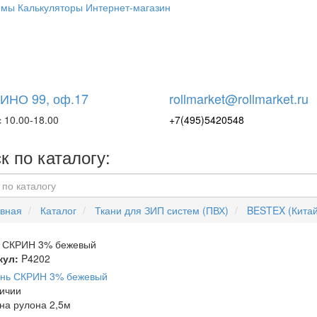
емы
Калькуляторы
Интернет-магазин
НО 99, оф.17
rollmarket@rollmarket.ru
 10.00-18.00
+7(495)5420548
к по каталогу:
вная
Каталог
Ткани для ЗИП систем (ПВХ)
BESTEX (Китай
ь СКРИН 3% бежевый
кул:
P4202
ичии
а рулона 2,5м