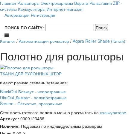
Главная
Рольшторы
Электрокарнизы
Ворота
Рольставни
ZIP -
системы
Калькуляторы
Интернет-магазин
Авторизация
Регистрация
ПОИСК ПО САЙТУ:
Каталог
/
Автоматизация рольштор
/
Aqara Roller Shade (Китай)
Полотно для рольшторы
ТКАНИ ДЛЯ РУЛОННЫХ ШТОР
имеют разную степень затенения:
BlackOut Блэкаут - непрозрачные
DimOut Димаут - полупрозрачные
Screen - Сетчатые, прозрачные
Стоимость готового полотна можно рассчитать на
калькуляторе
Артикул:
0000123456
Наличие:
Под заказ по индивидуальным размерам
Цена:
0.00
руб.