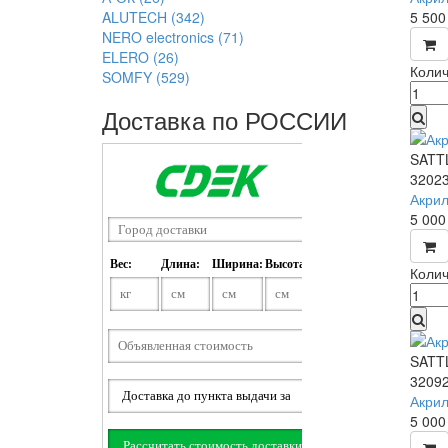
ALUTECH
(342)
5 50
NERO electronics
(71)
ELERO
(26)
Колич
SOMFY
(529)
Доставка по РОССИИ
SATT
3202
Акрил
5 00
Колич
SATT
3209
Акрил
5 00