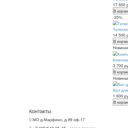
17 550
В корзи
-20%
Телеско
14 500
В корзи
Новинк
Комплек
3 700
ру
В корзи
Новинк
Вал дл
1 600
ру
В корзи
Контакты
МО д.Марфино, д.99 оф.17
+7(495)542-05-48 - отдел продаж