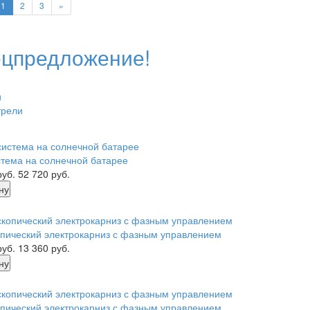
1
2
3
»
цпредложение!
и
трели
тема на солнечной батарее
руб.
52 720
руб.
ну
пический электрокарниз с фазным управлением
руб.
13 360
руб.
ну
пический электрокарниз с фазным управлением