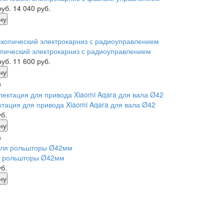
руб.
14 040
руб.
ну
пический электрокарниз с радиоуправлением
руб.
11 600
руб.
ну
а
тация для привода Xiaomi Aqara для вала Ø42
б.
ну
а
я рольшторы Ø42мм
б.
ну