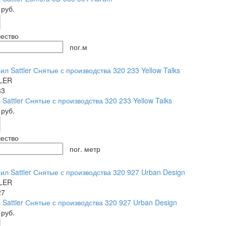
0
руб.
ество
пог.м
LER
33
 Sattler Снятые с производства 320 233 Yellow Talks
0
руб.
ество
пог. метр
LER
27
 Sattler Снятые с производства 320 927 Urban Design
0
руб.