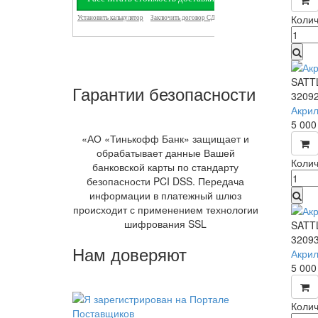
Колич
SATT
Гарантии безопасности
3209
Акрил
5 00
«АО «Тинькофф Банк» защищает и
обрабатывает данные Вашей
Колич
банковской карты по стандарту
безопасности PCI DSS. Передача
информации в платежный шлюз
происходит с применением технологии
шифрования SSL
SATT
3209
Нам доверяют
Акрил
5 00
Колич