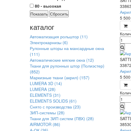
SATT
80 - высокая
3386
Акрил
Показать
Сбросить
5 50
каталог
Колич
Автоматизация рольштор
(11)
Электрокарнизы
(6)
Рулонные шторы на мансардные окна
(111)
SATT
Автоматические мягкие окна
(12)
3387
Ткани для рулонных штор (Полиэстер)
Акрил
(852)
5 50
Маркизные ткани (акрил)
(157)
LUMERA 3D
(14)
LUMERA
(28)
Колич
ELEMENTS
(31)
ELEMENTS SOLIDS
(61)
Снято с производства
(23)
ЗИП-системы
(28)
Ткани для ЗИП систем (ПВХ)
(28)
SATT
AIRMOTOR
(86)
3853
А-ОК
(26)
Акрил