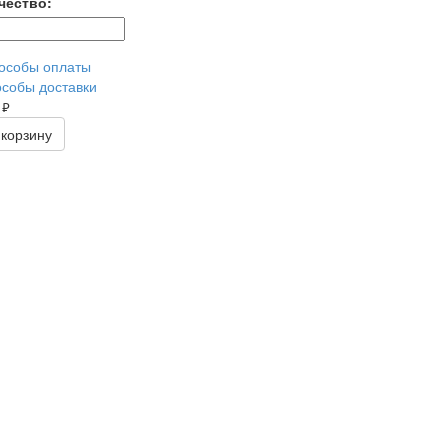
чество:
особы оплаты
собы доставки
0
руб.
 корзину