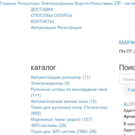
Главная
Рольшторы
Электрокарнизы
Ворота
Рольставни
ZIP - сист
ДОСТАВКА
СПОСОБЫ ОПЛАТЫ
КОНТАКТЫ
Авторизация
Регистрация
МАРФИ
ПН-ПТ с
каталог
Поис
Автоматизация рольштор
(11)
Электрокарнизы
(6)
Рулонные шторы на мансардные окна
Гла
(111)
Автоматические мягкие окна
(12)
ALUT
Ткани для рулонных штор (Полиэстер)
Адапт
(852)
Арти
Маркизные ткани (акрил)
(157)
В нал
ЗИП-системы
(28)
Адапт
Ткани для ЗИП систем (ПВХ)
(28)