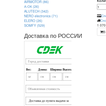
Коли
AIRMOTOR
(86)
А-ОК
(26)
ALUTECH
(342)
Сп
NERO electronics
(71)
Спо
ELERO
(26)
1 07
SOMFY
(529)
В
Доставка по РОССИИ