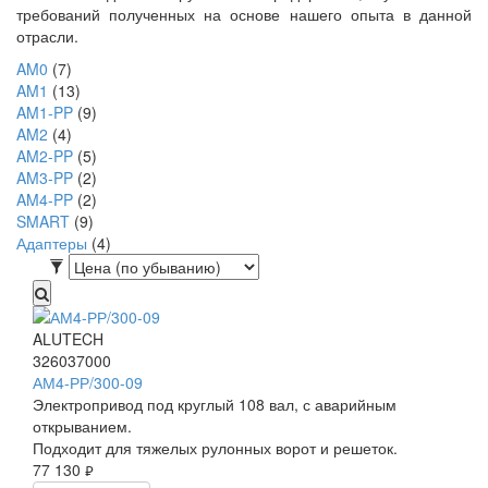
требований полученных на основе нашего опыта в данной
отрасли.
AM0
(7)
AM1
(13)
AM1-PP
(9)
AM2
(4)
AM2-PP
(5)
AM3-PP
(2)
AM4-PP
(2)
SMART
(9)
Адаптеры
(4)
ALUTECH
326037000
АМ4-РР/300-09
Электропривод под круглый 108 вал, с аварийным
открыванием.
Подходит для тяжелых рулонных ворот и решеток.
77 130
руб.