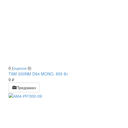
0
(
оценок
0
)
T8M 300NM D94 MONO, 855 Вт
0
руб.
Предзаказ