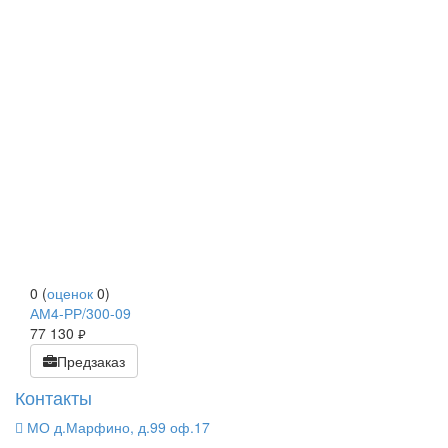
0
(
оценок
0
)
АМ4-РР/300-09
77 130
руб.
Предзаказ
Контакты
МО д.Марфино, д.99 оф.17