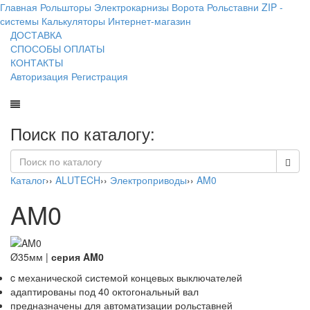
Главная
Рольшторы
Электрокарнизы
Ворота
Рольставни
ZIP -
системы
Калькуляторы
Интернет-магазин
ДОСТАВКА
СПОСОБЫ ОПЛАТЫ
КОНТАКТЫ
Авторизация
Регистрация
Поиск по каталогу:
Каталог
››
ALUTECH
››
Электроприводы
››
AM0
AM0
Ø35мм |
серия AM0
c механической системой концевых выключателей
адаптированы под 40 октогональный вал
предназначены для автоматизации рольставней