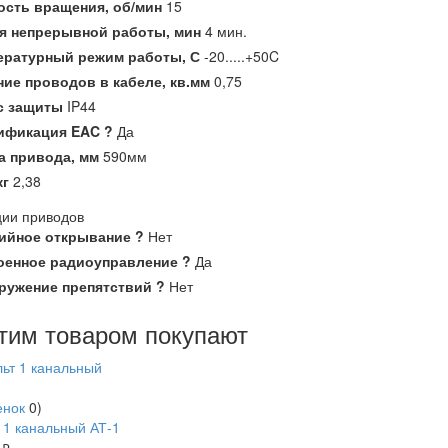
ость вращения,
об/мин
15
я непрерывной работы,
мин
4 мин.
ературный режим работы,
С
-20.....+50C
ние проводов в кабеле,
кв.мм
0,75
с защиты
IP44
ификация EAC
?
Да
а привода,
мм
590мм
кг
2,38
ии приводов
ийное открывание
?
Нет
оенное радиоуправление
?
Да
ружение препятствий
?
Нет
тим товаром покупают
енок
0
)
 1 канальный АТ-1
0