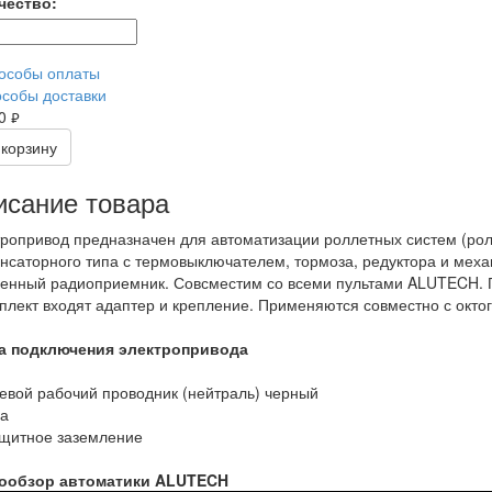
чество:
особы оплаты
собы доставки
40
руб.
 корзину
сание товара
ропривод предназначен для автоматизации роллетных систем (ролл
нсаторного типа с термовыключателем, тормоза, редуктора и мех
енный радиоприемник. Совсместим со всеми пультами ALUTECH. 
плект входят адаптер и крепление. Применяются совместно с окт
а подключения электропривода
евой рабочий проводник (нейтраль) черный
за
щитное заземление
ообзор автоматики ALUTECH