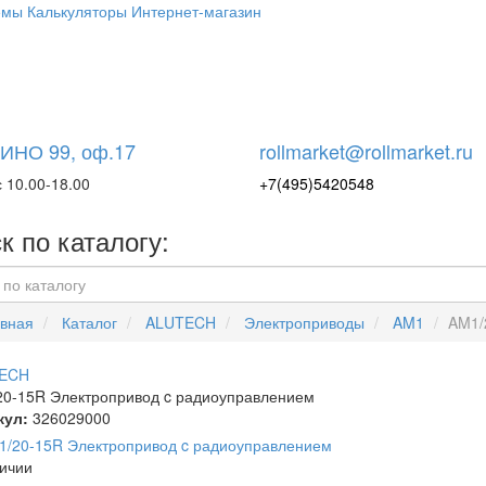
емы
Калькуляторы
Интернет-магазин
НО 99, оф.17
rollmarket@rollmarket.ru
 10.00-18.00
+7(495)5420548
к по каталогу:
вная
Каталог
ALUTECH
Электроприводы
AM1
AM1/
ECH
0-15R Электропривод c радиоуправлением
кул:
326029000
ичии