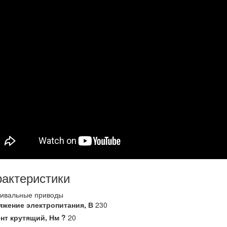
актеристики
ривальные приводы
яжение электропитания,
В
230
нт крутящий,
Нм
?
20