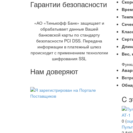
Гарантии безопасности
Скор
Врем
Темп
«АО «Тинькофф Банк» защищает и
Сече
обрабатывает данные Вашей
Клас
банковской карты по стандарту
Серт
безопасности PCI DSS. Передача
Длин
информации в платежный шлюз
происходит с применением технологии
Вес,
шифрования SSL
Функц
Нам доверяют
Авар
Встр
Обна
C э
0
(
оц
Пульт
2 84