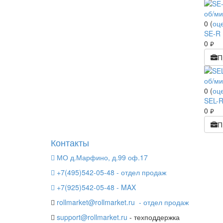
0
(
оц
SE-R 
0
руб.
П
0
(
оц
SEL-R
0
руб.
П
Контакты
МО д.Марфино, д.99 оф.17
+7(495)542-05-48 - отдел продаж
+7(925)542-05-48 - MAX
rollmarket@rollmarket.ru
- отдел продаж
support@rollmarket.ru
- техподдержка