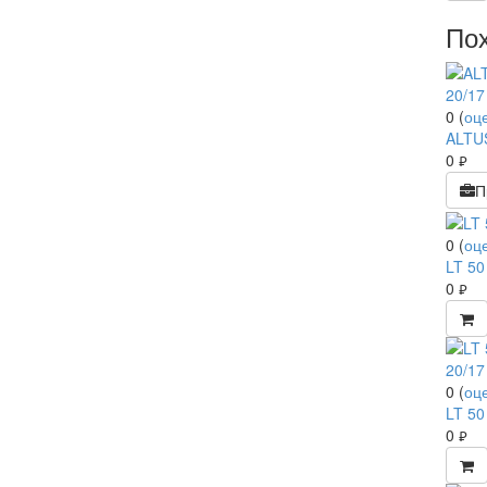
По
0
(
оц
ALTUS
0
руб.
П
0
(
оц
LT 50
0
руб.
0
(
оц
LT 50
0
руб.