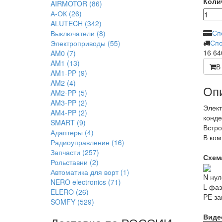
Коли
AIRMOTOR
(86)
А-ОК
(26)
ALUTECH
(342)
Сп
Выключатели
(8)
Спо
Электроприводы
(55)
16 6
AM0
(7)
AM1
(13)
В
AM1-PP
(9)
AM2
(4)
Опи
AM2-PP
(5)
AM3-PP
(2)
Элект
AM4-PP
(2)
конде
SMART
(9)
Встро
Адаптеры
(4)
В ком
Радиоуправление
(16)
Запчасти
(257)
Схем
Рольставни
(2)
Автоматика для ворт
(1)
N нул
NERO electronics
(71)
L фа
ELERO
(26)
PE за
SOMFY
(529)
Виде