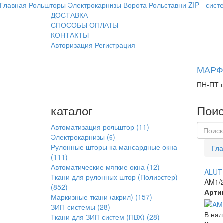
Главная
Рольшторы
Электрокарнизы
Ворота
Рольставни
ZIP - сист
ДОСТАВКА
СПОСОБЫ ОПЛАТЫ
КОНТАКТЫ
Авторизация
Регистрация
МАРФИ
ПН-ПТ с
каталог
Поис
Автоматизация рольштор
(11)
Электрокарнизы
(6)
Рулонные шторы на мансардные окна
Гла
(111)
Автоматические мягкие окна
(12)
ALUT
Ткани для рулонных штор (Полиэстер)
AM1/2
(852)
Арти
Маркизные ткани (акрил)
(157)
ЗИП-системы
(28)
В нал
Ткани для ЗИП систем (ПВХ)
(28)