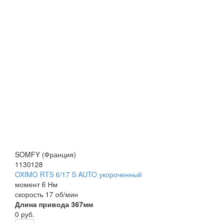
SOMFY (Франция)
1130128
OXIMO RTS 6/17 S AUTO укороченный
моме
нт 6 Нм
скорость 17 о
б/мин
Длина привода 367мм
0
руб.