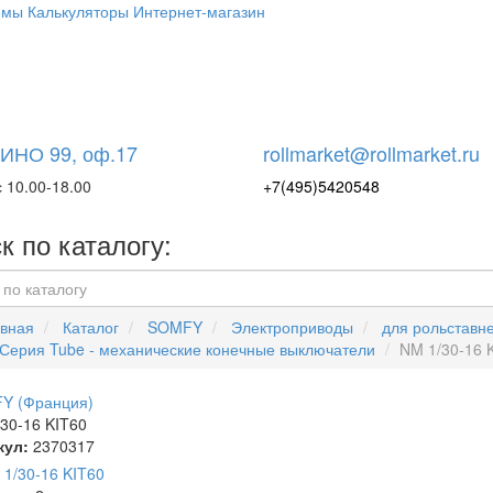
емы
Калькуляторы
Интернет-магазин
НО 99, оф.17
rollmarket@rollmarket.ru
 10.00-18.00
+7(495)5420548
к по каталогу:
вная
Каталог
SOMFY
Электроприводы
для рольставн
Серия Tube - механические конечные выключатели
NM 1/30-16 
Y (Франция)
30-16 KIT60
кул:
2370317