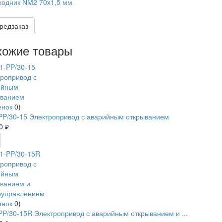
одник NM2 70x1,5 мм
редзаказ
хожие товары
енок
0
)
P/30-15 Электропривод с аварийным открыванием
90
руб.
енок
0
)
P/30-15R Электропривод с аварийным открыванием и ...