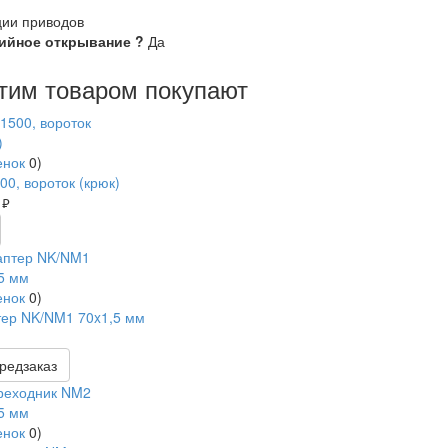
ии приводов
ийное открывание
?
Да
тим товаром покупают
енок
0
)
00, вороток (крюк)
0
руб.
енок
0
)
ер NK/NM1 70x1,5 мм
редзаказ
енок
0
)