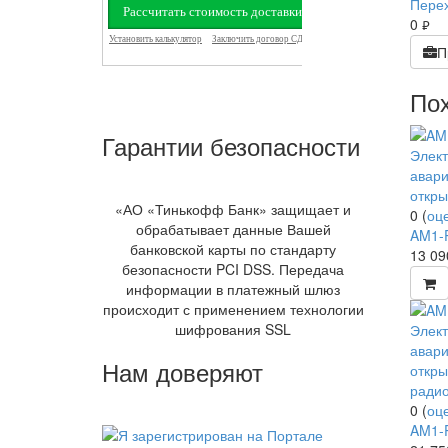
Перех
0
руб.
П
По
Гарантии безопасности
«АО «Тинькофф Банк» защищает и
0
(
оц
обрабатывает данные Вашей
AM1-P
банковской карты по стандарту
13 0
безопасности PCI DSS. Передача
информации в платежный шлюз
происходит с применением технологии
шифрования SSL
Нам доверяют
0
(
оц
AM1-P