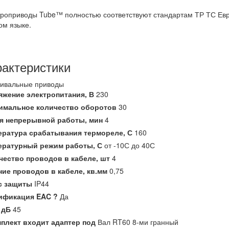
роприводы Tube™ полностью соответствуют стандартам ТР ТС Евра
ом языке.
актеристики
ривальные приводы
яжение электропитания,
В
230
имальное количество оборотов
30
я непрерывной работы,
мин
4
ература срабатывания термореле,
С
160
ературный режим работы,
С
от -10С до 40С
чество проводов в кабеле,
шт
4
ние проводов в кабеле,
кв.мм
0,75
с защиты
IP44
ификация EAC
?
Да
,
дБ
45
мплект входит адаптер под
Вал RT60 8-ми гранный