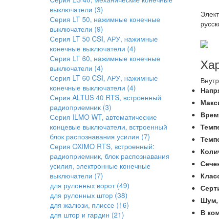
выключатели
(3)
Элект
Серия LT 50, нажимные конечные
русск
выключатели
(9)
Серия LT 50 CSI, АРУ, нажимные
конечные выключатели
(4)
Серия LT 60, нажимные конечные
Хар
выключатели
(4)
Серия LT 60 CSI, АРУ, нажимные
Внут
конечные выключатели
(4)
Напр
Серия ALTUS 40 RTS, встроенный
Макс
радиоприемник
(3)
Врем
Серия ILMO WT, автоматические
концевые выключатели, встроенный
Темп
блок распознавания усилия
(7)
Темп
Серия OXIMO RTS, встроенный:
Коли
радиоприемник, блок распознавания
Сече
усилия, электронные конечные
выключатели
(7)
Клас
для рулонных ворот
(49)
Серт
для рулонных штор
(38)
Шум
для жалюзи, плиссе
(16)
В ко
для штор и гардин
(21)