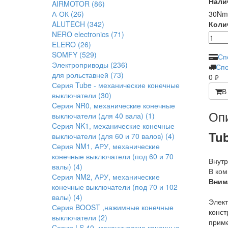
Нали
AIRMOTOR
(86)
А-ОК
(26)
30Nm
ALUTECH
(342)
Коли
NERO electronics
(71)
ELERO
(26)
SOMFY
(529)
Сп
Электроприводы
(236)
Спо
для рольставней
(73)
0
руб.
Серия Tube - механические конечные
В
выключатели
(30)
Cерия NR0, механические конечные
Оп
выключатели (для 40 вала)
(1)
Cерия NK1, механические конечные
Tu
выключатели (для 60 и 70 валов)
(4)
Серия NM1, АРУ, механические
конечные выключатели (под 60 и 70
Внутр
валы)
(4)
В ком
Серия NM2, АРУ, механические
Вним
конечные выключатели (под 70 и 102
валы)
(4)
Элект
Серия BOOST ,нажимные конечные
конст
выключатели
(2)
приме
Cерия LS 40, механические конечные