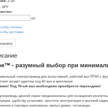
чие:
2 шт.
, АРУ
чество:
шт.
особы оплаты
собы доставки
 корзину
исание
be™ - разумный выбор при минималь
ивальный электропривод для рольставней, рабочий вал RT60 с фу
плект входят адаптер под 60 вал и крепление
ание! Под 70-ый вал необходимо приобрести переходник!
роприводы данной серии предназначены для оснащения роллетных
рукции, удобству установки, простоте эксплуатации и высокой на
нение в торговых комплексах, жилых домах, гостиницах.