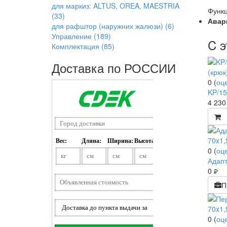
для маркиз: ALTUS, OREA, MAESTRIA
Функц
(33)
Авар
для рафштор (наружних жалюзи)
(6)
Управление
(189)
C э
Комплектация
(85)
Доставка по РОССИИ
0
(
оц
KP/15
4 23
0
(
оц
Адапт
0
руб.
П
0
(
оц