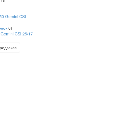
50
руб.
енок
0
)
 Gemini CSI 25/17
редзаказ